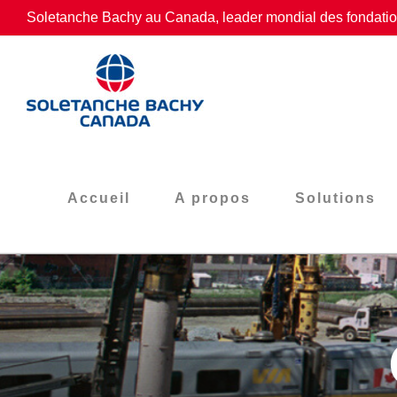
Passer
Soletanche Bachy au Canada, leader mondial des fondation
au
contenu
Accueil
A propos
Solutions