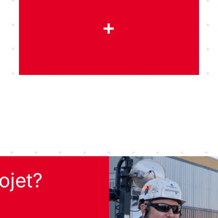
+
ojet?
s