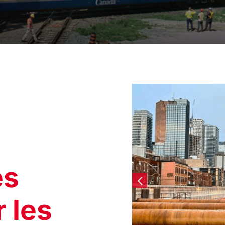
es
 les