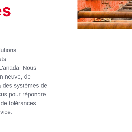
es
utions
ets
le Canada. Nous
on neuve, de
 à des systèmes de
nçus pour répondre
 de tolérances
rvice.