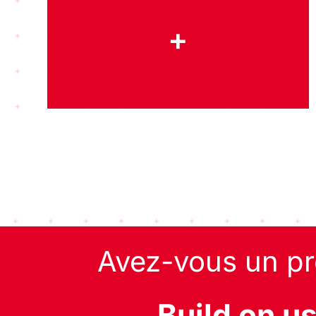
+
Avez-vous un pr
Build on u