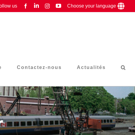
LinkedIn
YouTube
ollow us
Facebook
Instagram
Choose your language
e
Contactez-nous
Actualités
r