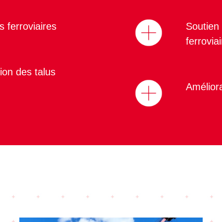
 ferroviaires
Soutien
ferroviai
ion des talus
Améliora