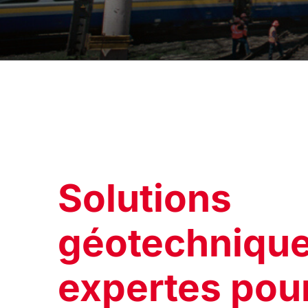
Solutions
géotechniqu
expertes pour