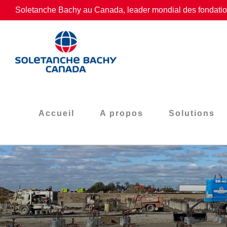
Passer
Soletanche Bachy au Canada, leader mondial des fondation
au
contenu
Accueil
A propos
Solutions