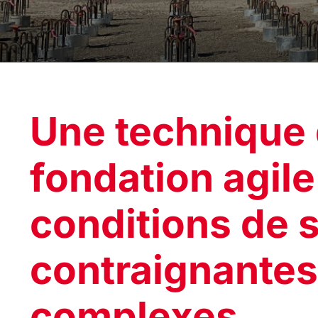
Une technique
fondation agil
conditions de s
contraignantes
complexes