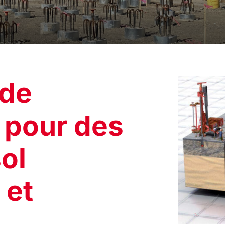
 de
e pour des
ol
 et