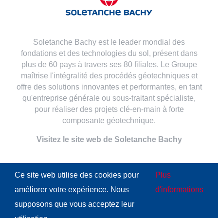
Soletanche Bachy est le leader mondial des
fondations et des technologies du sol, présent dans
plus de 60 pays à travers ses 80 filiales. Le Groupe
maîtrise l'intégralité des procédés géotechniques et
offre des solutions innovantes et performantes, en tant
qu'entreprise générale ou sous-traitant spécialiste,
pour réaliser des projets clé-en-main à forte
composante géotechnique.
Visitez le site web de Soletanche Bachy
Ce site web utilise des cookies pour
Plus
améliorer votre expérience. Nous
d'informations
© Copyright
2026 | Tous droits réservés
Soletanche Bachy
|
supposons que vous acceptez leur
Mentions légales
|
Politique de Cookie
|
Conditions