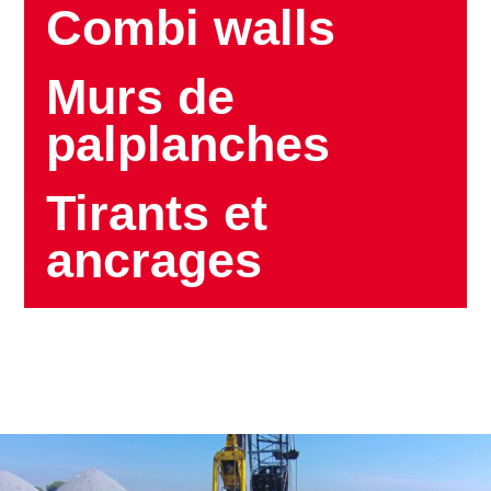
Combi walls
Murs de
palplanches
Tirants et
ancrages